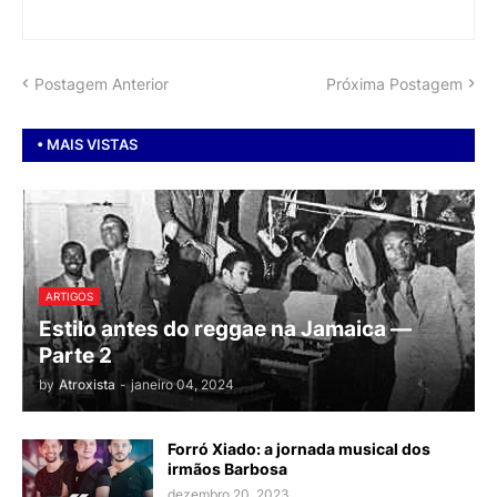
Postagem Anterior
Próxima Postagem
• MAIS VISTAS
ARTIGOS
Estilo antes do reggae na Jamaica —
Parte 2
by
Atroxista
-
janeiro 04, 2024
Forró Xiado: a jornada musical dos
irmãos Barbosa
dezembro 20, 2023