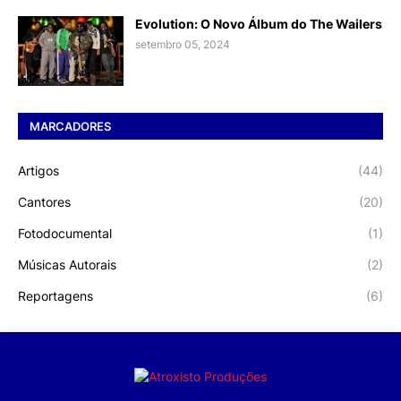
Evolution: O Novo Álbum do The Wailers
setembro 05, 2024
MARCADORES
Artigos
(44)
Cantores
(20)
Fotodocumental
(1)
Músicas Autorais
(2)
Reportagens
(6)