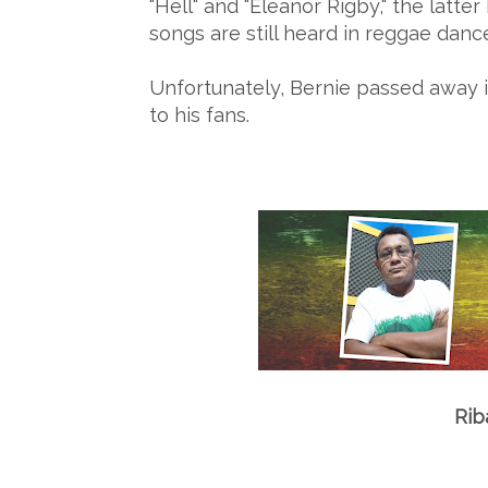
"Hell" and "Eleanor Rigby," the latte
songs are still heard in reggae dance
Unfortunately, Bernie passed away 
to his fans.
Rib