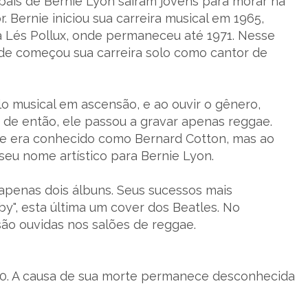
s pais de Bernie Lyon saíram jovens para morar na
 Bernie iniciou sua carreira musical em 1965,
Lés Pollux, onde permaneceu até 1971. Nesse
de começou sua carreira solo como cantor de
lo musical em ascensão, e ao ouvir o gênero,
r de então, ele passou a gravar apenas reggae.
ele era conhecido como Bernard Cotton, mas ao
eu nome artístico para Bernie Lyon.
 apenas dois álbuns. Seus sucessos mais
by", esta última um cover dos Beatles. No
são ouvidas nos salões de reggae.
00. A causa de sua morte permanece desconhecida