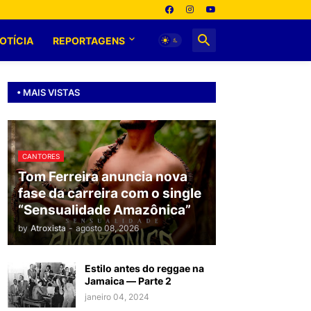
OTÍCIA
REPORTAGENS
• MAIS VISTAS
CANTORES
Tom Ferreira anuncia nova
fase da carreira com o single
“Sensualidade Amazônica”
by
Atroxista
-
agosto 08, 2026
Estilo antes do reggae na
Jamaica — Parte 2
janeiro 04, 2024